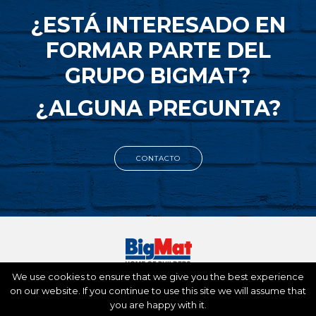
¿ESTÁ INTERESADO EN
FORMAR PARTE DEL
GRUPO BIGMAT?
¿ALGUNA PREGUNTA?
CONTACTO
We use cookies to ensure that we give you the best experience
BigMat International SA – 14 Bd Montmartre, 75009 Paris,
on our website. If you continue to use this site we will assume that
France –
Tel. : +33 1 53 32 80 30
you are happy with it.
Cookies Policy
Legal Notice
Privacy&Policy