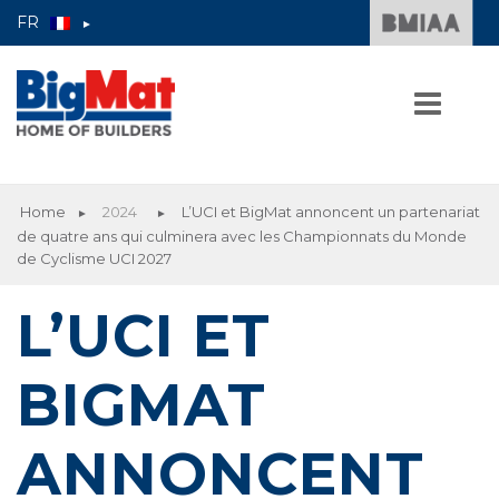
FR
►
Skip
to
Home
2024
L’UCI et BigMat annoncent un partenariat
►
►
content
de quatre ans qui culminera avec les Championnats du Monde
HOME
de Cyclisme UCI 2027
L’UCI ET
BIGMAT
LE GROUPE
ANNONCENT