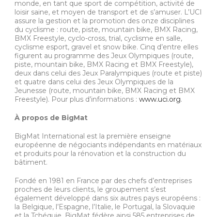
monde, en tant que sport de compétition, activité de
loisir saine, et moyen de transport et de s’amuser. L’UCI
assure la gestion et la promotion des onze disciplines
du cyclisme : route, piste, mountain bike, BMX Racing,
BMX Freestyle, cyclo-cross, trial, cyclisme en salle,
cyclisme esport, gravel et snow bike. Cinq d’entre elles
figurent au programme des Jeux Olympiques (route,
piste, mountain bike, BMX Racing et BMX Freestyle),
deux dans celui des Jeux Paralympiques (route et piste)
et quatre dans celui des Jeux Olympiques de la
Jeunesse (route, mountain bike, BMX Racing et BMX
Freestyle). Pour plus d’informations :
www.uci.org
.
À propos de BigMat
BigMat International est la première enseigne
européenne de négociants indépendants en matériaux
et produits pour la rénovation et la construction du
bâtiment.
Fondé en 1981 en France par des chefs d’entreprises
proches de leurs clients, le groupement s’est
également développé dans six autres pays européens :
la Belgique, l’Espagne, l’Italie, le Portugal, la Slovaquie
et la Tchéquie. BigMat fédère ainsi 585 entreprises de